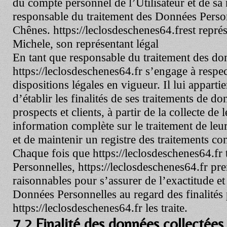
du compte personnel de l’Utilisateur et de sa n
responsable du traitement des Données Person
Chênes.
https://leclosdeschenes64.fr
est repr
Michele, son représentant légal
En tant que responsable du traitement des don
https://leclosdeschenes64.fr
s’engage à respec
dispositions légales en vigueur. Il lui appart
d’établir les finalités de ses traitements de do
prospects et clients, à partir de la collecte d
information complète sur le traitement de leu
et de maintenir un registre des traitements con
Chaque fois que
https://leclosdeschenes64.fr
Personnelles,
https://leclosdeschenes64.fr
pre
raisonnables pour s’assurer de l’exactitude et
Données Personnelles au regard des finalités 
https://leclosdeschenes64.fr
les traite.
7.2 Finalité des données collectées