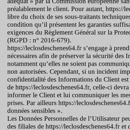
adéquat » par la Commission européenne san
préalablement le client. Pour autant,
https://l
libre du choix de ses sous-traitants techniqu
condition qu’il présentent les garanties suffi
exigences du Règlement Général sur la Prote
(RGPD : n° 2016-679).
https://leclosdeschenes64.fr
s’engage à prendr
nécessaires afin de préserver la sécurité des 
notamment qu’elles ne soient pas communiqu
non autorisées. Cependant, si un incident impa
confidentialité des Informations du Client est
de
https://leclosdeschenes64.fr
, celle-ci devra
informer le Client et lui communiquer les me
prises. Par ailleurs
https://leclosdeschenes64.f
données sensibles ».
Les Données Personnelles de l’Utilisateur peuv
des filiales de
https://leclosdeschenes64.fr
et 