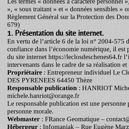
Les termes « données à caractère personnel 
», « sous traitant » et « données sensibles » on
Règlement Général sur la Protection des Do
679)
1. Présentation du site internet.
En vertu de l’article 6 de la loi n° 2004-575
confiance dans l’économie numérique, il est p
du site internet
https://leclosdeschenes64.fr
l’
intervenants dans le cadre de sa réalisation et
Propriétaire
: Entrepreneur individuel Le C
DES PYRENEES 64450 Thèze
Responsable publication
: HANRIOT Miche
michele.hanriot@orange.fr
Le responsable publication est une personne
personne morale.
Webmaster
: FRance Geomatique – contact@f
Hébergeur
: Infomaniak – Rue Eugène Marz